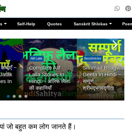
es
Self-Help
Quotes
Sanskrit Shlokas
Poe
Alif Laila
BestArticles
थाएँ ~
Complete Alif
Shrimad Bhagwat
tak
Laila Stories In
Geeta In Hindi ~
 In
Hindi ~ अलिफ लैला
सम्पूर्ण
की कहानियाँ
श्रीमद्‍भगवद्‍गीता
ां जो बहुत कम लोग जानते हैं।