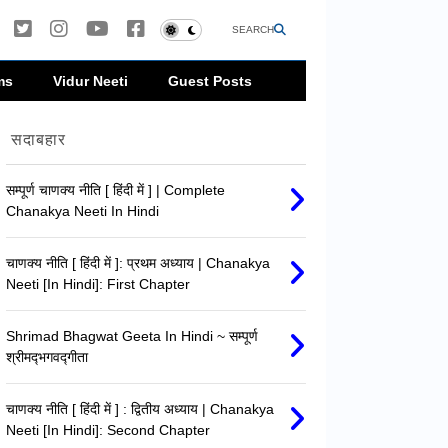
SEARCH
ms
Vidur Neeti
Guest Posts
BestArticles
सदाबहार
Complete
BestArticles
Mansarova
सम्पूर्ण चाणक्य नीति [ हिंदी में ] | Complete
BestArticles
Complete
Stories By
Chanakya Neeti In Hindi
Mahabharata
Complete
Premchand
Story In Hindi |
Singhasan Battisi
सम्पूर्ण मानसर
चाणक्य नीति [ हिंदी में ]: प्रथम अध्याय | Chanakya
सम्पूर्ण महाभारत की
In Hindi ~ सम्पूर्ण
मुंशी प्रेमचंद्र
Neeti [In Hindi]: First Chapter
कथा!
सिंहासन बत्तीसी |
कहानियाँ
Shrimad Bhagwat Geeta In Hindi ~ सम्पूर्ण
श्रीमद्‍भगवद्‍गीता
चाणक्य नीति [ हिंदी में ] : द्वितीय अध्याय | Chanakya
Neeti [In Hindi]: Second Chapter