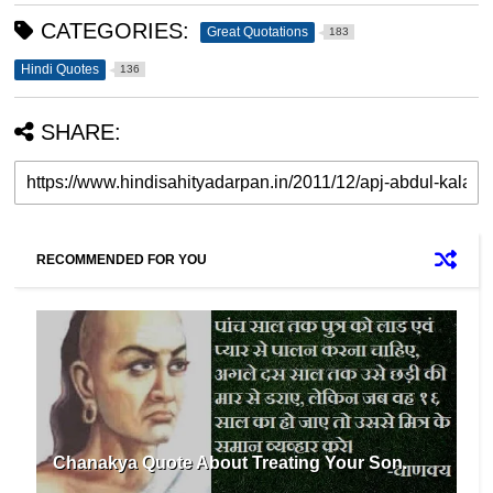
CATEGORIES:
Great Quotations
183
Hindi Quotes
136
SHARE:
RECOMMENDED FOR YOU
Chanakya Quote About Treating Your Son.