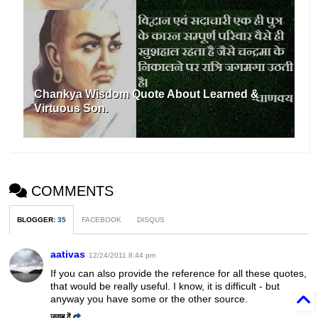
Chankya Wisdom Quote About Learned &
Virtuous Son.
COMMENTS
BLOGGER
:
35
FACEBOOK
DISQUS
aativas
12/24/2011 8:44 pm
If you can also provide the reference for all these quotes,
that would be really useful. I know, it is difficult - but
anyway you have some or the other source.
जवाब दें