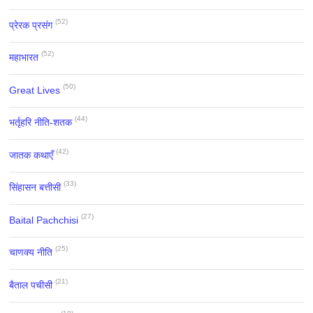
(52)
प्रेरक प्रसंग
(52)
महाभारत
(50)
Great Lives
(44)
भर्तृहरि नीति-शतक
(42)
जातक कथाएँ
(33)
सिंहासन बत्तीसी
(27)
Baital Pachchisi
(25)
चाणक्य नीति
(21)
बैताल पचीसी