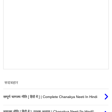
सदाबहार
सम्पूर्ण चाणक्य नीति [ हिंदी में ] | Complete Chanakya Neeti In Hindi
चाणक्य नीति [ हिंदी में ]: प्रथम अध्याय | Chanakya Neeti [In Hindi]: