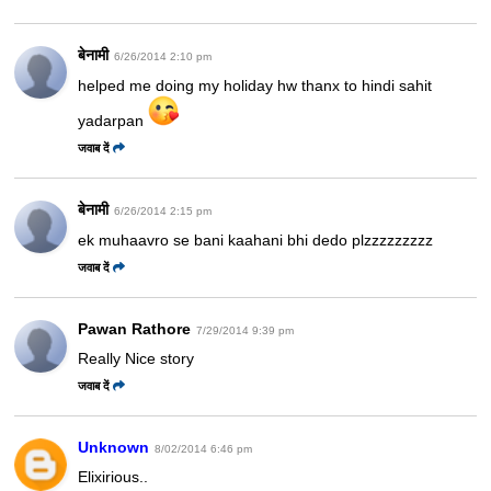
बेनामी
6/26/2014 2:10 pm
helped me doing my holiday hw thanx to hindi sahit
yadarpan
जवाब दें
बेनामी
6/26/2014 2:15 pm
ek muhaavro se bani kaahani bhi dedo plzzzzzzzzz
जवाब दें
Pawan Rathore
7/29/2014 9:39 pm
Really Nice story
जवाब दें
Unknown
8/02/2014 6:46 pm
Elixirious..