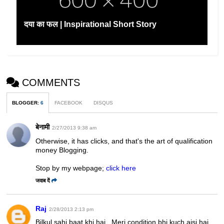
दया का फल | Inspirational Short Story
COMMENTS
BLOGGER
:
6
FACEBOOK
DISQUS
बेनामी
2/27/2013 9:38 am
Otherwise, it has clicks, and that's the art of qualification
money Blogging.
Stop by my webpage;
click here
जवाब दें
Raj
2/28/2013 2:13 pm
Bilkul sahi baat khi hai.. Meri condition bhi kuch aisi hai...