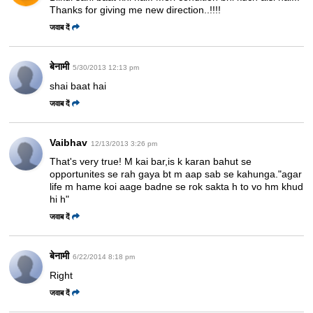
Thanks for giving me new direction..!!!!
जवाब दें
बेनामी
5/30/2013 12:13 pm
shai baat hai
जवाब दें
Vaibhav
12/13/2013 3:26 pm
That's very true! M kai bar,is k karan bahut se
opportunites se rah gaya bt m aap sab se kahunga."agar
life m hame koi aage badne se rok sakta h to vo hm khud
hi h"
जवाब दें
बेनामी
6/22/2014 8:18 pm
Right
जवाब दें