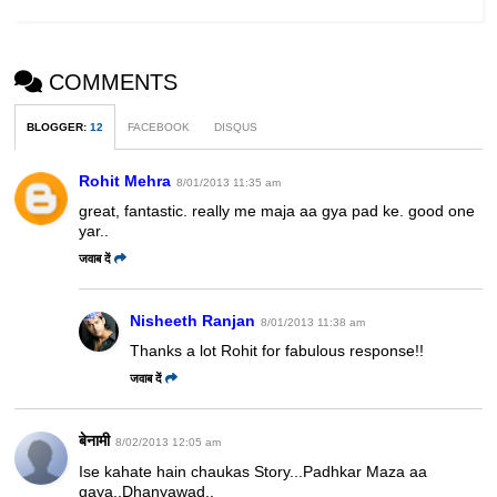
COMMENTS
BLOGGER
:
12
FACEBOOK
DISQUS
Rohit Mehra
8/01/2013 11:35 am
great, fantastic. really me maja aa gya pad ke. good one
yar..
जवाब दें
Nisheeth Ranjan
8/01/2013 11:38 am
Thanks a lot Rohit for fabulous response!!
जवाब दें
बेनामी
8/02/2013 12:05 am
Ise kahate hain chaukas Story...Padhkar Maza aa
gaya..Dhanyawad..