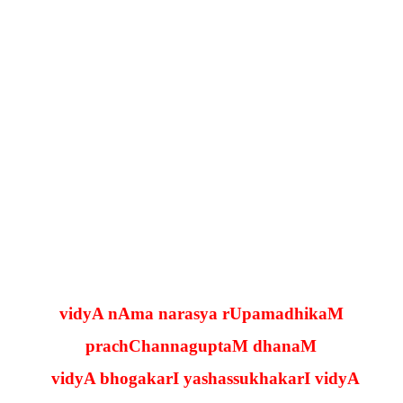
vidyA nAma narasya rUpamadhikaM
prachChannaguptaM dhanaM
vidyA bhogakarI yashassukhakarI vidyA