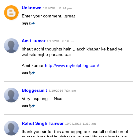
Unknown
1/11/2016 11:14 pm
Enter your comment...great
जवाब दें
Amit kumar
1/17/2016 8:19 pm
bhaut acchi thoughts hain ,, acchikhabar ke baad ye
website mijhe pasand aai
Amit kumar
http://www.myhelpblog.com/
जवाब दें
Bloggeramit
5/19/2016 7:34 pm
Very inspiring.... Nice
जवाब दें
Rahul Singh Tanwar
10/28/2018 11:19 am
thank you sir for this ammeging aur usefull collection of
quotes. hme bhi in vicharon ko apni life men jrur follow