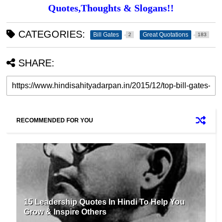
Quotes,Thoughts & Slogans!!
CATEGORIES:
Bill Gates
Great Quotations
2
183
SHARE:
RECOMMENDED FOR YOU
15 Leadership Quotes In Hindi To Help You
Grow & Inspire Others