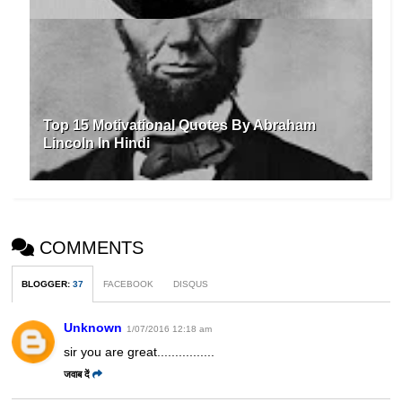
Top 15 Motivational Quotes By Abraham
Lincoln In Hindi
COMMENTS
BLOGGER
:
37
FACEBOOK
DISQUS
Unknown
1/07/2016 12:18 am
sir you are great................
जवाब दें