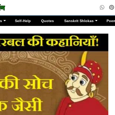
es
Self-Help
Quotes
Sanskrit Shlokas
Poe