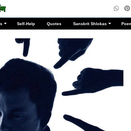
es
Self-Help
Quotes
Sanskrit Shlokas
Poe