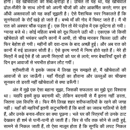
होंगी। वह खोंचेवालों की शब्द-क्रीड़ा है। उचित तो यह था, यह खोंचेवाले
ढोल-मँजीरे के साथ लोगों को अपनी चीजों की ओर आकर्षित करते; मगर इन
औंधी अक्लवालों को यह कहाँ सूझती है। ऐसे पैशाचिक स्वर निकालते हैं कि
सुननेवालों के रोएँ खड़े हो जाते हैं। बच्चे माँ की गोद में चिमट जाते हैं। मैं भी
रात को अक्सर चौंक पड़ता हूँ। एक दिन तो मेरे पड़ोस में एक दुर्घटना हो गयी।
ग्यारह बजे थे। कोई महिला बच्चे को दूध पिलाने उठी थी। एकाएक जो किसी
खोंचेवाले की भयंकर धवनि कानों में आयी, तो चीख मारकर चिल्ला उठी और
फिर बेहोश हो गयी। महीनों की दवा-दारू के बाद अच्छी हुई। और अब रात को
कानों में रुई डालकर सोती है। ऐसे कृत्य नगरों में नित्य होते रहते हैं। मेरे ही
मित्रों में कई ऐसे हैं जो अपनी स्त्रियों को घर से लाये; मगर बेचारियाँ दूसरे ही
दिन इन आवाजों से भयभीत होकर लौट गयीं।
श्रीमतीजी ने इसके जवाब में लिखा तुम समझते हो, मैं खोंचेवालों की
आवाजों से डर जाऊँगी। यहाँ गीदड़ों का हौवाना और उल्लुओं का चीखना
सुनकर तो डरती नहीं खोंचेवालों से क्या डरूँगी !
अंत में मुझे एक ऐसा बहाना सूझा, जिसकी सफलता का मुझे पूरा विश्वास
था। यद्यपि इसमें कुछ बदनामी थी; लेकिन बदनामी से मैं इतना नहीं डरता,
जितना उस विपत्ति से। फिर मैंने लिखा शहर शरीफजादियों के रहने की जगह
नहीं। यहाँ की महरियाँ इतनी कटुभाषिणी हैं कि बातों का जवाब गालियों से देती
हैं, और उनके बनाव-सँवार का क्या पूछना। भले घर की स्त्रियाँ तो उनके ठाट
देखकर ही शर्म से पानी-पानी हो जाती हैं। सिर से पाँव तक सोने से लदी हुई,
सामने से निकल जाती हैं, तो ऐसा मालूम होता है कि सुगंधि की लपट निकल