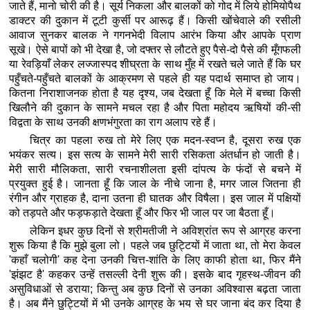
जाते हैं, मानो चोरी की है। सूर्य निकला और बालकों को गोद में लिये होमियोपैथ
डाक्टर की दुकान में टूटी कुर्सी पर आरूढ़ हैं। किसी खोंचेवाले की रसीली
आवाज सुनकर बालक ने गगनभेदी विलाप आरंभ किया और आपके प्राण
सूखे। ऐसे बापों को भी देखा है, जो दफ्तर से लौटते हुए पैसे-दो पैसे की मूँगफली
या रेवड़ियाँ लेकर लज्जास्पद शीघ्रता के साथ मुँह में रखते चले जाते हैं कि घर
पहुँचते-पहुँचते बालकों के आक्रमण से पहले ही यह पदार्थ समाप्त हो जाय।
कितना निराशाजनक होता है यह दृश्य, जब देखता हूँ कि मेले में बच्चा किसी
खिलौने की दुकान के सामने मचल रहा है और पिता महोदय ऋषियों की-सी
विद्वता के साथ उनकी क्षणभंगुरता का राग अलाप रहे हैं।
चित्र का पहला रुख तो मेरे लिए एक मदन-स्वप्न है, दूसरा रुख एक
भयंकर सत्य। इस सत्य के सामने मेरी सारी रसिकता अंतर्धान हो जाती है।
मेरी सारी मौलिकता, सारी रचनाशीलता इसी दांपत्य के फंदों से बचने में
प्रयुक्त हुई है। जानता हूँ कि जाल के नीचे जाना है, मगर जाल जितना ही
रंगीन और ग्राहक है, दाना उतना ही घातक और विषैला। इस जाल में पक्षियों
को तड़पते और फड़फड़ाते देखता हूँ और फिर भी जाल पर जा बैठता हूँ।
लेकिन इधर कुछ दिनों से श्रीमतीजी ने अविश्रांत रूप से आग्रह करना
शुरू किया है कि मुझे बुला लो। पहले जब छुट्टियों में जाता था, तो मेरा केवल
'कहाँ चलोगी' कह देना उनकी चित्त-शांति के लिए काफी होता था, फिर मैंने
'झंझट है' कहकर उन्हें तसल्ली देनी शुरू की। इसके बाद गृहस्थ-जीवन की
असुविधाओं से डराया; किन्तु अब कुछ दिनों से उनका अविश्वास बढ़ता जाता
है। अब मैंने छुट्टियों में भी उनके आग्रह के भय से घर जाना बंद कर दिया है