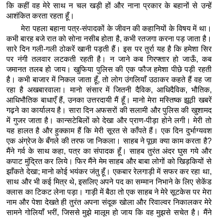
कि कहीं वह मेरे साथ न चल खड़ी हों और नाना प्रकार के बहानों से उन्हें
आशंकित करता रहता हूँ।
मेरा पहला बहाना पत्र-संपादकों के जीवन की कहानियों के विषय में था।
कभी बारह बजे रात को सोना नसीब होता है, कभी रतजगा करना पड़ जाता है।
सारे दिन गली-गली ठोकरें खानी पड़ती हैं। इस पर तुर्रा यह है कि हमेशा सिर
पर नंगी तलवार लटकती रहती है। न जाने कब गिरफ्तार हो जाऊँ, कब
जमानत तलब हो जाय। खुफिया पुलिस की एक फौज हमेशा पीछे पड़ी रहती
है। कभी बाजार में निकल जाता हूँ, तो लोग उंगलियाँ उठाकर कहते हैं वह जा
रहा है अखबारवाला। मानो संसार में जितनी दैविक, आधिदैविक, भौतिक,
आधिभौतिक बाधाएँ हैं, उनका उत्तरदायी मैं हूँ। मानो मेरा मस्तिष्क झूठी खबरें
गढ़ने का कार्यालय है। सारा दिन अफसरों की सलामी और पुलिस की खुशामद
में गुजर जाता है। कान्सटेबिलों को देखा और प्राण-पीड़ा होने लगी। मेरी तो
यह हालत है और हुक्काम हैं कि मेरी सूरत से काँपते हैं। एक दिन दुर्भाग्यवश
एक अंग्रेज के बँगले की तरफ जा निकला। साहब ने पूछा क्या काम करता है?
मैंने गर्व के साथ कहा, पत्र का संपादक हूँ। साहब तुरंत अंदर घुस गये और
कपाट मुंद्रित कर लिये। फिर मैंने मेम साहब और बाबा लोगों को खिड़कियों से
झाँकते देखा; मानो कोई भयंकर जंतु हूँ। एकबार रेलगाड़ी में सफर कर रहा था,
साथ और भी कई मित्र थे, इसलिए अपने पद का सम्मान निभाने के लिए सेकेंड
क्लास का टिकट लेना पड़ा। गाड़ी में बैठा तो एक साहब ने मेरे सूटकेस पर मेरा
नाम और पेशा देखते ही तुरंत अपना संदूक खोला और रिवाल्वर निकालकर मेरे
सामने गोलियाँ भरीं, जिससे मुझे मालूम हो जाय कि वह मुझसे सचेत है। मैंने