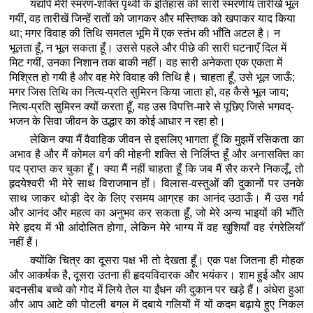
यद्यपि मेरी स्मरण-शक्ति पृथ्वी के इतिहास की सारी स्मरणीय तारीखें भूल
गयीं, वह तारीखें जिन्हें रातों को जागकर और मस्तिष्क को खपाकर याद किया
था; मगर विवाह की तिथि समतल भूमि में एक स्तंभ की भाँति अटल है। न
भूलता हूँ, न भूल सकता हूँ। उससे पहले और पीछे की सारी घटनाएँ दिल में
मिट गयीं, उनका निशान तक बाकी नहीं। वह सारी अनेकता एक एकता में
मिश्रित हो गयी है और वह मेरे विवाह की तिथि है। चाहता हूँ, उसे भूल जाऊँ;
मगर जिस तिथि का नित्य-प्रति सुमिरन किया जाता हो, वह कैसे भूल जाय;
नित्य-प्रति सुमिरन क्यों करता हूँ, यह उस विपत्ति-मारे से पूछिए जिसे भगवद्-
भजन के सिवा जीवन के उद्धार का कोई आधार न रहा हो।
लेकिन क्या मैं वैवाहिक जीवन से इसलिए भागता हूँ कि मुझमें रसिकता का
अभाव है और मैं कोमल वर्ग की मोहनी शक्ति से निर्लिप्त हूँ और अनासक्ति का
पद प्राप्त कर चुका हूँ। क्या मैं नहीं चाहता हूँ कि जब मैं सैर करने निकलूँ, तो
हृदयेश्वरी भी मेरे साथ विराजमान हों। विलास-वस्तुओं की दुकानों पर उनके
साथ जाकर थोड़ी देर के लिए रसमय आग्रह का आनंद उठाऊँ। मैं उस गर्व
और आनंद और महत्व का अनुभव कर सकता हूँ, जो मेरे अन्य भाइयों की भाँति
मेरे हृदय में भी आंदोलित होगा, लेकिन मेरे भाग्य में वह खुशियाँ वह रंगरेलियाँ
नहीं हैं।
क्योंकि चित्र का दूसरा पक्ष भी तो देखता हूँ। एक पक्ष जितना ही मोहक
और आकर्षक है, दूसरा उतना ही हृदयविदारक और भयंकर। शाम हुई और आप
बदनसीब बच्चे को गोद में लिये तेल या ईंधन की दुकान पर खड़े हैं। अंधेरा हुआ
और आप आटे की पोटली बगल में दबाये गलियों में यों कदम बढ़ाये हुए निकल