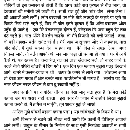
चोरियाँ तो इस कसरत से होती हैं कि अगर कोई रात कुशल से बीत जाय, तो
देवताओं की मनौती की जाती है। आधी रात हुई और 'चोर-चोर ! लेना-लेना !'
की आवाजें आने लगीं। लोग दरवाजों पर मोटे-मोटे लकड़ी के फट्टे या जूते या
चिमटे लिये खड़े रहते हैं; फिर भी चोर इतने कुशल हैं कि आँख बचाकर अंदर
पहुँच ही जाते हैं। एक मेरे बेतकल्लुफ दोस्त हैं, स्नेहवश मेरे पास बहुत देर तक
बैठे रहते हैं। रात अँधेरे में बर्तन खड़के, तो मैंने बिजली की बत्ती जलाई ! देखा,
तो वही महाशय बर्तन समेट रहे हैं। मेरी आवाज सुनकर जोर से कहकहा, मारा
और बोले, मैं तुम्हें चकमा देना चाहता था। मैंने दिल में समझ लिया, अगर
निकल जाते, तो बर्तन आपके थे, जब जाग पड़ा तो चकमा हो गया। घर में आये
कैसे थे, यह रहस्य है। कदाचित् रात को ताश खेलकर चले, तो बाहर जाने के
बदले नीचे अँधेरी कोठरी में छिप गये। एक दिन एक महाशय मुझसे पत्र लिखाने
आये, कमरे में कलम-दवात न थी। ऊपर के कमरे से लाने गया। लौटकर आया
तो देखा आप गायब हैं और उनके साथ फाउंटेनपेन भी गायब है। सारांश यह कि
नगर-जीवन नरक-जीवन से कम दु:खदायी नहीं है।
मगर पत्नीजी पर नागरिक जीवन का ऐसा जादू चढ़ा हुआ है कि मेरा कोई
बहाना उन पर असर नहीं करता। इस पत्र के जवाब में उन्होंने लिखा मुझसे
बहाना करते हो, मैं हर्गिज न मानूँगी, तुम आकर मुझे ले जाओ।
आखिर मुझे पाँचवाँ बहाना करना पड़ा। यह खोंचेवालों के विषय में था।
अभी बिस्तर से उठने की नौबत नहीं आयी कि कानों में विचित्र आवाजें
आने लगीं। बाबुल के मीनार के निर्माण के साथ ऐसी निरर्थक आवाजें न आयी