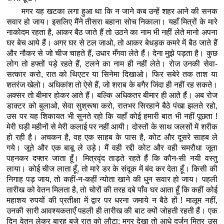
मगर यह खटका लगा हुआ था कि न जाने कब उन्हें शहर आने की सनक
सवार हो जाय। इसलिए मैंने तीसरा बहाना सोच निकाला। यहाँ मित्रों के मारे
नाकोदम रहता है, आकर बैठ जाते हैं तो उठने का नाम भी नहीं लेते मानो अपना
घर बेच आये हैं। अगर घर से टल जाओ, तो आकर बेधड़क कमरे में बैठ जाते हैं
और नौकर से जो चीज चाहते हैं, उधार मँगवा लेते हैं। देना मुझे पड़ता है। कुछ
लोग तो हफ्तों पड़े रहते हैं, टलने का नाम ही नहीं लेते। रोज उनकी सेवा-
सत्कार करो, रात को थिएटर या सिनेमा दिखाओ। फिर सबेरे तक ताश या
शतरंज खेलो। अधिकांश तो ऐसे हैं, जो शराब के बगैर जिंदा ही नहीं रह सकते।
अक्सर तो बीमार होकर आते हैं। बल्कि अधिकतर बीमार ही आते हैं। अब रोज
डाक्टर को बुलाओ, सेवा सुश्रूषा करो, रातभर सिरहाने बैठे पंखा झलते रहो,
उस पर यह शिकायत भी सुनते रहो कि यहाँ कोई हमारी बात भी नहीं पूछता !
मेरी घड़ी महीनों से मेरी कलाई पर नहीं आयी। दोस्तों के साथ जलसों में शरीक
हो रही है। अचकन है, वह एक साहब के पास है, कोट और दूसरे साहब ले
गये। जूते और एक बाबू ले उड़े। मैं वही रद्दी कोट और वही चमरौधा जूता
पहनकर दफ्तर जाता हूँ। मित्रवृंद ताड़ते रहते हैं कि कौन-सी नयी वस्तु
लाया। कोई चीज लाता हूँ, तो मारे डर के संदूक में बंद कर देता हूँ। किसी की
निगाह पड़ जाय, तो कहीं-न-कहीं न्योता खाने की धुन सवार हो जाय। पहली
तारीख को वेतन मिलता है, तो चोरों की तरह दबे पाँव घर आता हूँ कि कहीं कोई
महाशय रुपयों की प्रतीक्षा में द्वार पर धरना जमाये न बैठे हों ! मालूम नहीं,
उनकी सारी आवश्यकताएँ पहली ही तारीख की बाट क्यों जोहती रहती हैं। एक
दिन वेतन लेकर बारह बजे रात को लौटा; मगर देखा तो आधे दर्जन मित्र उस