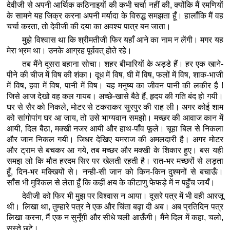
देवीजी से अपनी आर्थिक कठिनाइयों की कभी चर्चा नहीं की, क्योंकि मैं रमणियों
के सामने यह जिक्र करना अपनी मर्यादा के विरुद्ध समझता हूँ। हालाँकि मैं वह
चर्चा करता, तो देवीजी की दया का अवश्य पात्र बन जाता।
मुझे विश्वास था कि श्रीमतीजी फिर यहाँ आने का नाम न लेंगी। मगर यह
मेरा भ्रम था। उनके आग्रह पूर्ववत् होते रहे।
तब मैंने दूसरा बहाना सोचा। शहर बीमारियों के अड्डे हैं। हर एक खाने-
पीने की चीज में विष की शंका। दूध में विष, घी में विष, फलों में विष, शाक-भाजी
में विष, हवा में विष, पानी में विष। यह मनुष्य का जीवन पानी की लकीर है !
जिसे आज देखो वह कल गायब। अच्छे-खासे बैठे हैं, हृदय की गति बंद हो गयी।
घर से सैर को निकले, मोटर से टकराकर सुरपुर की राह ली। अगर कोई शाम
को सांगोपांग घर आ जाय, तो उसे भाग्यवान समझो। मच्छर की आवाज कान में
आयी, दिल बैठा, मक्खी नजर आयी और हाथ-पाँव फूले। चूहा बिल से निकला
और जान निकल गयी। जिधर देखिए यमराज की अमलदारी है। अगर मोटर
और ट्राम से बचकर आ गये, तब मच्छर और मक्खी के शिकार हुए। बस यही
समझ लो कि मौत हरदम सिर पर खेलती रहती है। रात-भर मच्छरों से लड़ता
हूँ, दिन-भर मक्खियों से। नन्ही-सी जान को किन-किन दुश्मनों से बचाऊँ।
साँस भी मुश्किल से लेता हूँ कि कहीं क्षय के कीटाणु फेफड़े में न पहुँच जायँ।
देवीजी को फिर भी मुझ पर विश्वास न आया। दूसरे पत्र में भी वही आरजू
थी। लिखा था, तुम्हारे पत्र ने एक और चिंता बढ़ा दी अब। अब प्रतिदिन पत्र
लिखा करना, मैं एक न सुनूँगी और सीधे चली आऊँगी। मैंने दिल में कहा, चलो,
सस्ते छूटे।