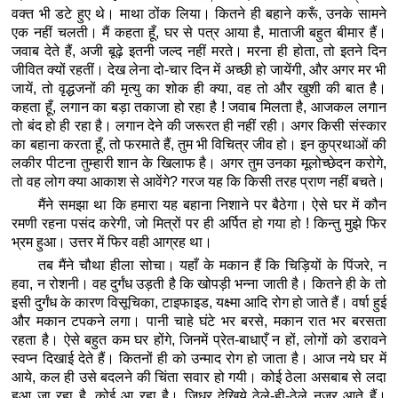
वक्त भी डटे हुए थे। माथा ठोंक लिया। कितने ही बहाने करूँ, उनके सामने
एक नहीं चलती। मैं कहता हूँ, घर से पत्र आया है, माताजी बहुत बीमार हैं।
जवाब देते हैं, अजी बूढ़े इतनी जल्द नहीं मरते। मरना ही होता, तो इतने दिन
जीवित क्यों रहतीं। देख लेना दो-चार दिन में अच्छी हो जायेंगी, और अगर मर भी
जायें, तो वृद्धजनों की मृत्यु का शोक ही क्या, वह तो और खुशी की बात है।
कहता हूँ, लगान का बड़ा तकाजा हो रहा है ! जवाब मिलता है, आजकल लगान
तो बंद हो ही रहा है। लगान देने की जरूरत ही नहीं रही। अगर किसी संस्कार
का बहाना करता हूँ, तो फरमाते हैं, तुम भी विचित्र जीव हो। इन कुप्रथाओं की
लकीर पीटना तुम्हारी शान के खिलाफ है। अगर तुम उनका मूलोच्छेदन करोगे,
तो वह लोग क्या आकाश से आवेंगे? गरज यह कि किसी तरह प्राण नहीं बचते।
मैंने समझा था कि हमारा यह बहाना निशाने पर बैठेगा। ऐसे घर में कौन
रमणी रहना पसंद करेगी, जो मित्रों पर ही अर्पित हो गया हो ! किन्तु मुझे फिर
भ्रम हुआ। उत्तर में फिर वही आग्रह था।
तब मैंने चौथा हीला सोचा। यहाँ के मकान हैं कि चिड़ियों के पिंजरे, न
हवा, न रोशनी। वह दुर्गंध उड़ती है कि खोपड़ी भन्ना जाती है। कितने ही के तो
इसी दुर्गंध के कारण विसूचिका, टाइफाइड, यक्ष्मा आदि रोग हो जाते हैं। वर्षा हुई
और मकान टपकने लगा। पानी चाहे घंटे भर बरसे, मकान रात भर बरसता
रहता है। ऐसे बहुत कम घर होंगे, जिनमें प्रेत-बाधाएँ न हों, लोगों को डरावने
स्वप्न दिखाई देते हैं। कितनों ही को उन्माद रोग हो जाता है। आज नये घर में
आये, कल ही उसे बदलने की चिंता सवार हो गयी। कोई ठेला असबाब से लदा
हुआ जा रहा है, कोई आ रहा है। जिधर देखिये ठेले-ही-ठेले नजर आते हैं।