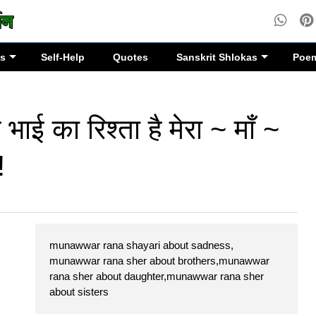
es
Self-Help
Quotes
Sanskrit Shlokas
Poe
ाई का रिश्ता है मेरा ~ माँ ~
!
munawwar rana shayari about sadness,
munawwar rana sher about brothers,munawwar
rana sher about daughter,munawwar rana sher
about sisters