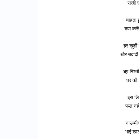
राखी ज
चाहता हू
क्या करू
हर ख़ुशी
और उदादी म
धूप रिश्
घर की द
इस लिए 
फल नहीं
नाउम्मीद
भाई ख़ा