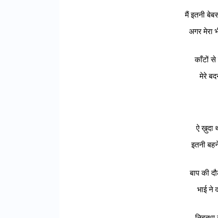
मैं इतनी बेब
अगर मेरा 
काँटों 
मेरे ब
ऐ ख़ुदा
इतनी बहने
बाप की दौल
भाई ने द
निहत्था