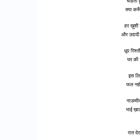
चाहता हू
क्या करू
हर ख़ुशी
और उदादी म
धूप रिश्
घर की द
इस लिए 
फल नहीं
नाउम्मीद
भाई ख़ा
रात देख