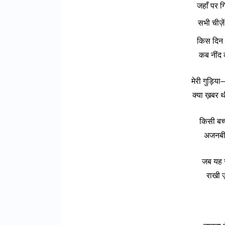
जहाँ पर गि
सभी चीज़े
किस दिन क
कब नींद 
मेरी गुड़िय
क्या ख़बर थ
किसी बच्
अजनबी 
जब यह सु
राखी ज