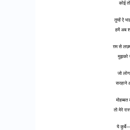
कोई तो
तुम्हें ऐ 
हमें अब श
ग़म से लछम
मुझको ज
जो लोग 
सरहाने
मोहब्बत क
तो मेरे रास
ये कुर्ब