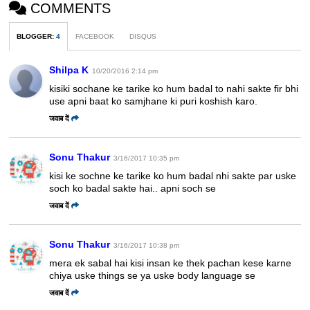
COMMENTS
BLOGGER
:
4
FACEBOOK
DISQUS
Shilpa K
10/20/2016 2:14 pm
kisiki sochane ke tarike ko hum badal to nahi sakte fir bhi
use apni baat ko samjhane ki puri koshish karo.
जवाब दें
Sonu Thakur
3/16/2017 10:35 pm
kisi ke sochne ke tarike ko hum badal nhi sakte par uske
soch ko badal sakte hai.. apni soch se
जवाब दें
Sonu Thakur
3/16/2017 10:38 pm
mera ek sabal hai kisi insan ke thek pachan kese karne
chiya uske things se ya uske body language se
जवाब दें