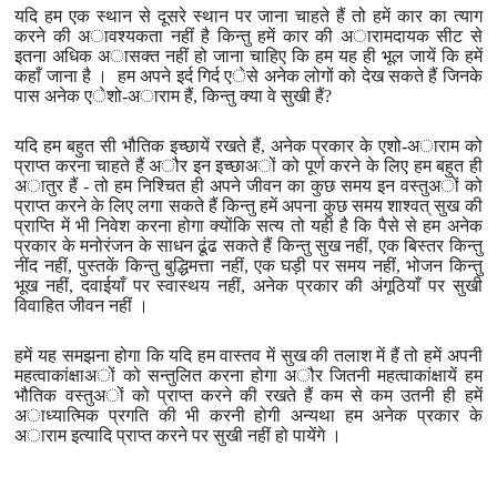
यदि हम एक स्थान से दूसरे स्थान पर जाना चाहते हैं तो हमें कार का त्याग
करने की अावश्यकता नहीं है किन्तु हमें कार की अारामदायक सीट से
इतना अधिक अासक्त नहीं हो जाना चाहिए कि हम यह ही भूल जायें कि हमें
कहाँ जाना है । हम अपने इर्द गिर्द एेसे अनेक लोगों को देख सकते हैं जिनके
पास अनेक एेशो-अाराम हैं, किन्तु क्या वे सुखी हैं?
यदि हम बहुत सी भौतिक इच्छायें रखते हैं, अनेक प्रकार के एशो-अाराम को
प्राप्त करना चाहते हैं अौर इन इच्छाअों को पूर्ण करने के लिए हम बहुत ही
अातुर हैं - तो हम निश्चित ही अपने जीवन का कुछ समय इन वस्तुअों को
प्राप्त करने के लिए लगा सकते हैं किन्तु हमें अपना कुछ समय शाश्वत् सुख की
प्राप्ति में भी निवेश करना होगा क्योंकि सत्य तो यही है कि पैसे से हम अनेक
प्रकार के मनोरंजन के साधन ढूंढ सकते हैं किन्तु सुख नहीं, एक बिस्तर किन्तु
नींद नहीं, पुस्तकें किन्तु बुद्धिमत्ता नहीं, एक घड़ी पर समय नहीं, भोजन किन्तु
भूख नहीं, दवाईयाँ पर स्वास्थय नहीं, अनेक प्रकार की अंगूठियाँ पर सुखी
विवाहित जीवन नहीं ।
हमें यह समझना होगा कि यदि हम वास्तव में सुख की तलाश में हैं तो हमें अपनी
महत्वाकांक्षाअों को सन्तुलित करना होगा अौर जितनी महत्वाकांक्षायें हम
भौतिक वस्तुअों को प्राप्त करने की रखते हैं कम से कम उतनी ही हमें
अाध्यात्मिक प्रगति की भी करनी होगी अन्यथा हम अनेक प्रकार के
अाराम इत्यादि प्राप्त करने पर सुखी नहीं हो पायेंगे ।