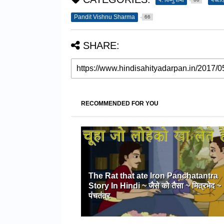
पं. विष्णु शर्मा
पंचतंत
Pandit Vishnu Sharma
66
SHARE:
RECOMMENDED FOR YOU
The Rat that ate Iron Panchatantra
Story In Hindi ~ जैसे को तैसा ~ मित्रभेद ~
पंचतंत्र