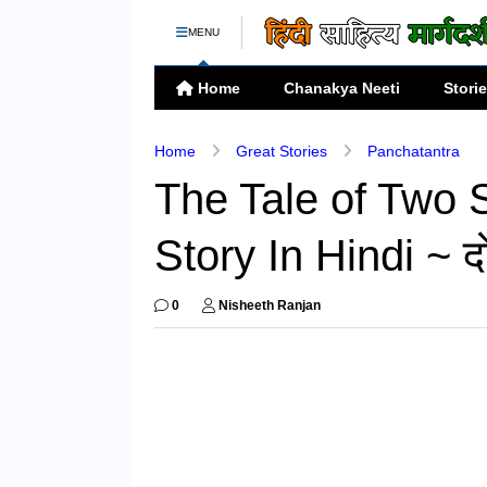
MENU
Home
Chanakya Neeti
Stori
Home
Great Stories
Panchatantra
The Tale of Two 
Story In Hindi ~ दो 
0
Nisheeth Ranjan