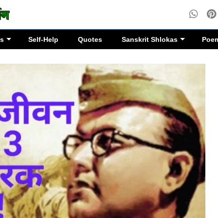
es
Self-Help
Quotes
Sanskrit Shlokas
Poe