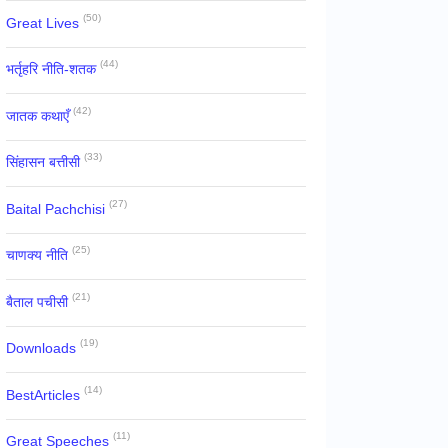
(50)
Great Lives
(44)
भर्तृहरि नीति-शतक
(42)
जातक कथाएँ
(33)
सिंहासन बत्तीसी
(27)
Baital Pachchisi
(25)
चाणक्य नीति
(21)
बैताल पचीसी
(19)
Downloads
(14)
BestArticles
(11)
Great Speeches