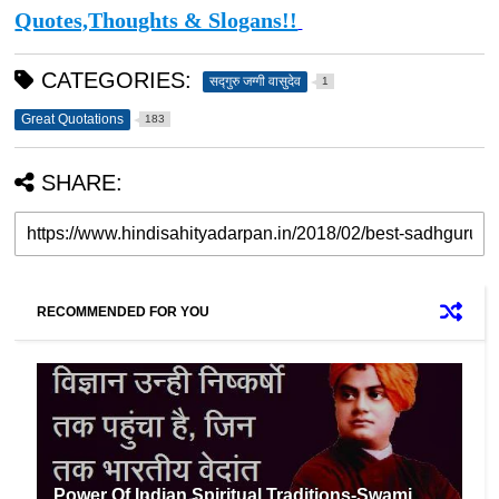
Quotes,Thoughts & Slogans!!
CATEGORIES:
सद्गुरु जग्गी वासुदेव
1
Great Quotations
183
SHARE:
RECOMMENDED FOR YOU
Power Of Indian Spiritual Traditions-Swami