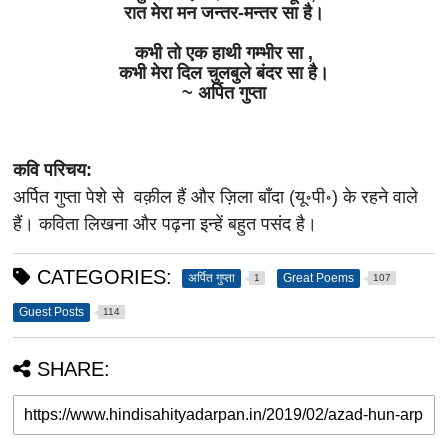
रात
मेरा
मन
जन्तर
-
मन्तर
सा
है।
कभी
तो
एक
हाथी
गम्भीर
सा
,
कभी
मेरा
दिल
चुलबुले
बंदर
सा
है
।
~ अर्पित गुप्ता
कवि परिचय:
अर्पित गुप्ता पेशे से वक़ील हैं और ज़िला बाँदा (यू॰पी॰) के रहने वाले
हैं
।
कविता लिखना और पढ़ना इन्हें बहुत पसंद है।
CATEGORIES:
अर्पित गुप्ता
Great Poems
1
107
Guest Posts
114
SHARE: