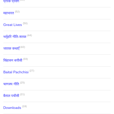
प्रेरक प्रसंग
(52)
महाभारत
(50)
Great Lives
(44)
भर्तृहरि नीति-शतक
(42)
जातक कथाएँ
(33)
सिंहासन बत्तीसी
(27)
Baital Pachchisi
(25)
चाणक्य नीति
(21)
बैताल पचीसी
(19)
Downloads