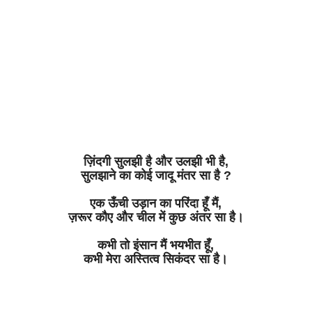
ज़िंदगी
सुलझी
है
और
उलझी
भी
है
,
सुलझाने
का
कोई
जादू
मंतर
सा
है
?
एक
ऊँची
उड़ान
का
परिंदा
हूँ
मैं
,
ज़रूर
कौए
और
चील
में
कुछ
अंतर
सा
है।
कभी
तो
इंसान
मैं
भयभीत
हूँ
,
कभी
मेरा
अस्तित्व
सिकंदर
सा
है
।