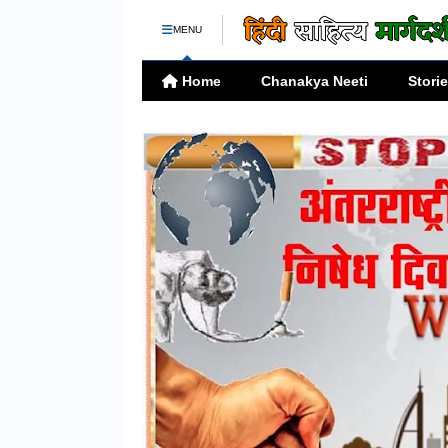
MENU
Home
Chanakya Neeti
Stori