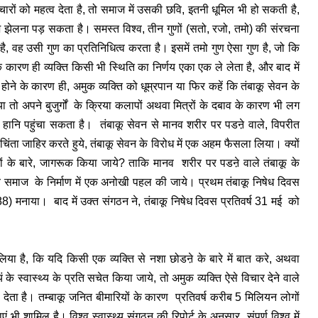
ारों को महत्व देता है, तो समाज में उसकी छवि, इतनी धूमिल भी हो सकती है,
श झेलना पड़ सकता है। समस्त विश्व, तीन गुणों (सतो, रजो, तमो) की संरचना
ता है, वह उसी गुण का प्रतिनिधित्व करता है। इसमें तमो गुण ऐसा गुण है, जो कि
ारण ही व्यक्ति किसी भी स्थिति का निर्णय एका एक ले लेता है, और बाद में
ने के कारण ही, अमुक व्यक्ति को धूम्रपान या फिर कहें कि तंबाकू सेवन के
तो अपने बुजुर्गों के क्रिया कलापों अथवा मित्रों के दबाव के कारण भी लग
नि पहुंचा सकता है। तंबाकू सेवन से मानव शरीर पर पडऩे वाले, विपरीत
ें चिंता जाहिर करते हुये, तंबाकू सेवन के विरोध में एक अहम फैसला लिया। क्यों
यों के बारे, जागरूक किया जाये? ताकि मानव शरीर पर पडऩे वाले तंबाकू के
समाज के निर्माण में एक अनोखी पहल की जाये। प्रथम तंबाकू निषेध दिवस
1988) मनाया। बाद में उक्त संगठन ने, तंबाकू निषेध दिवस प्रतिवर्ष 31 मई को
िया है, कि यदि किसी एक व्यक्ति से नशा छोडऩे के बारे में बात करे, अथवा
यं के स्वास्थ्य के प्रति सचेत किया जाये, तो अमुक व्यक्ति ऐसे विचार देने वाले
ा देता है। तम्बाकू जनित बीमारियों के कारण प्रतिवर्ष करीब 5 मिलियन लोगों
 भी शामिल है। विश्व स्वास्थ्य संगठन की रिपोर्ट के अनुसार संपूर्ण विश्व में