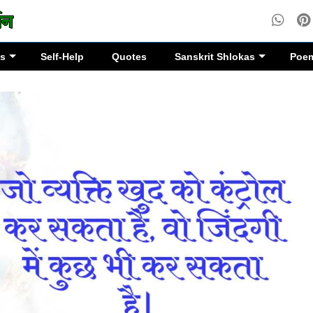
es
Self-Help
Quotes
Sanskrit Shlokas
Poe