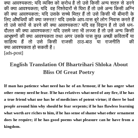
क्या आवश्यकता; यदि व्यक्ति को क्रोध है तो उसे किसी
अन्य
शत्रु से डरने
की क्या
आवश्यकता
;
यदि
वह रिश्तेदारों से घिरा हैं तो उसे अन्य किसी अग्नि
की क्या आवश्यकता;
यदि उसके सच्चे
मित्र हैं तो उसे किसी भी बीमारी के
लिए औषधियों की क्या जरुरत?
यदि
उसके आप-पास बुरे लोग निवास करते हैं
तो उसे सांपों से डरने की क्या आवश्यकता?
यदि
वह विद्वान है तो उसे धन-
दौलत की क्या आवश्यकता?
यदि
उसमे जरा भी लज्जा है तो उसे अन्य किसी
आभूषणों की क्या आवश्यकता तथा अगर उसके पास कुछ अच्छी कवितायेँ या
साहित्य हैं तो उसे किसी राजसी ठाठ-बाठ या राजनीति की
क्या
आवश्यकता
हो सकती है।
[ads-post]
English Translation Of Bhartrihari Shloka
About
Bliss Of Great Poetry
If man has patience what need has he of an Armour, if he has anger what
other enemy need he fear. If he has relatives what need of any fire, if he has
a true friend what use has he of medicines of potent virtue; if there be bad
people around him why should he fear serpents; if he has flawless learning
what worth are riches to him, if he has sense of shame what other ornament
does he require; if he has good poems what pleasure can he have from a
kingdom.