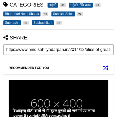
CATEGORIES:
भर्तृहरि
भर्तृहरि नीति-शतक
34
44
Bhartrihari Neeti Shatak
Sanskrit Shlok
48
91
Subhashit
Subhashitani
36
37
SHARE:
RECOMMENDED FOR YOU
शिक्षाप्रद मीठी बातों से भी दुस्ट पुरुषों को सन्मार्ग पर लाना
असंभव है।-भर्तृहरि नीति शतक-श्लोक 6