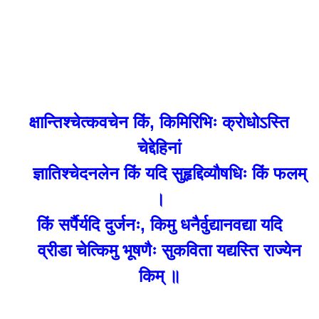
क्षान्तिश्चेत्कवचेन किं, किमिरिभिः क्रोधोऽस्ति
चेद्देहिनां
ज्ञातिश्चेदनलेन किं यदि सुहृद्दिव्यौषधिः किं फलम्
।
किं सर्पैर्यदि दुर्जनः, किमु धनैर्वुद्यानवद्या यदि
व्रीडा चेत्किमु भूषणैः सुकविता यद्यस्ति राज्येन
किम् ॥