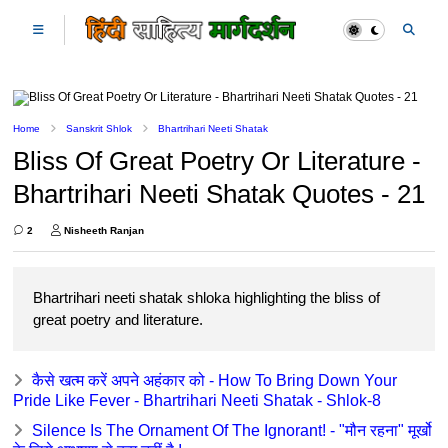
Home
Sanskrit Shlok
Bhartrihari Neeti Shatak
Bliss Of Great Poetry Or Literature -
Bhartrihari Neeti Shatak Quotes - 21
2
Nisheeth Ranjan
Bhartrihari neeti shatak shloka highlighting the bliss of
great poetry and literature.
कैसे खत्म करें अपने अहंकार को - How To Bring Down Your
Pride Like Fever - Bhartrihari Neeti Shatak - Shlok-8
Silence Is The Ornament Of The Ignorant! - "मौन रहना" मूर्खो