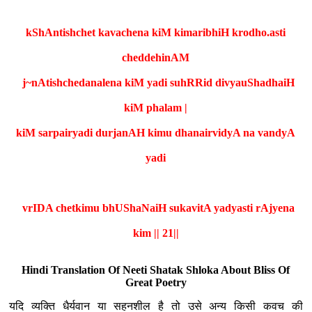
kShAntishchet kavachena kiM kimaribhiH krodho.asti
cheddehinAM
j~nAtishchedanalena kiM yadi suhRRid divyauShadhaiH
kiM phalam |
kiM sarpairyadi durjanAH kimu dhanairvidyA na vandyA
yadi
vrIDA chetkimu bhUShaNaiH sukavitA yadyasti rAjyena
kim || 21||
Hindi Translation Of Neeti Shatak Shloka About Bliss Of
Great Poetry
यदि व्यक्ति धैर्यवान या सहनशील है तो उसे अन्य किसी कवच की