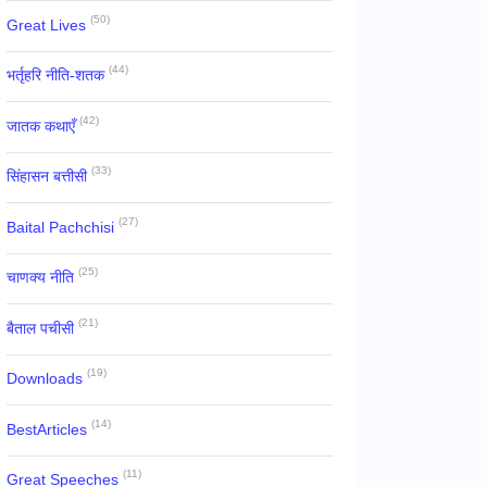
(50)
Great Lives
(44)
भर्तृहरि नीति-शतक
(42)
जातक कथाएँ
(33)
सिंहासन बत्तीसी
(27)
Baital Pachchisi
(25)
चाणक्य नीति
(21)
बैताल पचीसी
(19)
Downloads
(14)
BestArticles
(11)
Great Speeches