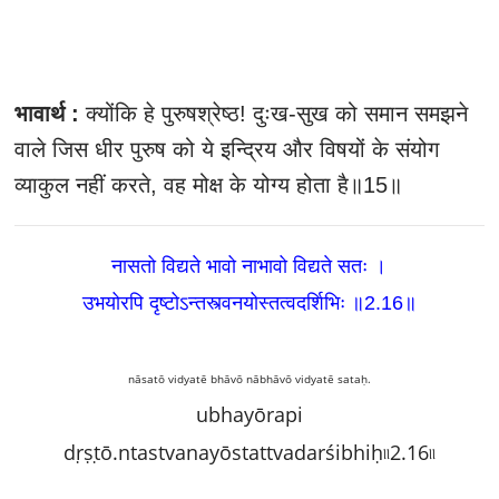
भावार्थ :
क्योंकि हे पुरुषश्रेष्ठ! दुःख-सुख को समान समझने
वाले जिस धीर पुरुष को ये इन्द्रिय और विषयों के संयोग
व्याकुल नहीं करते, वह मोक्ष के योग्य होता है॥15॥
नासतो विद्यते भावो नाभावो विद्यते सतः ।
उभयोरपि दृष्टोऽन्तस्त्वनयोस्तत्वदर्शिभिः ॥2.16
॥
nāsatō vidyatē bhāvō nābhāvō vidyatē sataḥ.
ubhayōrapi
dṛṣṭō.ntastvanayōstattvadarśibhiḥ৷৷2.16৷৷