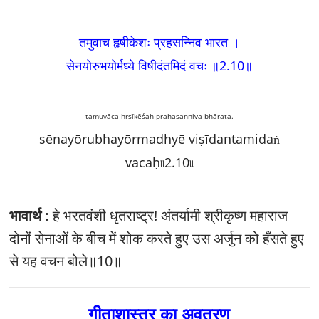
तमुवाच हृषीकेशः प्रहसन्निव भारत ।
सेनयोरुभयोर्मध्ये विषीदंतमिदं वचः ॥2.10
॥
tamuvāca hṛṣīkēśaḥ prahasanniva bhārata.
sēnayōrubhayōrmadhyē viṣīdantamidaṅ
vacaḥ৷৷2.10৷৷
भावार्थ :
हे भरतवंशी धृतराष्ट्र! अंतर्यामी श्रीकृष्ण महाराज
दोनों सेनाओं के बीच में शोक करते हुए उस अर्जुन को हँसते हुए
से यह वचन बोले॥10॥
गीताशास्त्र का अवतरण