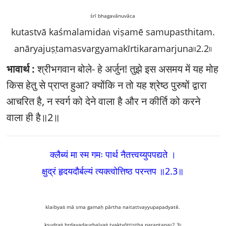
śrī bhagavānuvāca
kutastvā kaśmalamidaṅ viṣamē samupasthitam.
anāryajuṣṭamasvargyamakīrtikaramarjuna৷৷2.2৷৷
भावार्थ :
श्रीभगवान बोले- हे अर्जुन! तुझे इस असमय में यह मोह
किस हेतु से प्राप्त हुआ? क्योंकि न तो यह श्रेष्ठ पुरुषों द्वारा
आचरित है, न स्वर्ग को देने वाला है और न कीर्ति को करने
वाला ही है॥2॥
क्लैब्यं मा स्म गमः पार्थ नैतत्त्वय्युपपद्यते ।
क्षुद्रं हृदयदौर्बल्यं त्यक्त्वोत्तिष्ठ परन्तप ॥2.3
॥
klaibyaṅ mā sma gamaḥ pārtha naitattvayyupapadyatē.
kṣudraṅ hṛdayadaurbalyaṅ tyaktvōttiṣṭha parantapa৷৷2.3৷৷