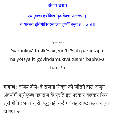
संजय उवाच
एवमुक्त्वा हृषीकेशं गुडाकेशः परन्तप ।
न योत्स्य इतिगोविन्दमुक्त्वा तूष्णीं बभूव ह ॥2.9
॥
sañjaya uvāca
ēvamuktvā hṛṣīkēśaṅ guḍākēśaḥ parantapa.
na yōtsya iti gōvindamuktvā tūṣṇīṅ babhūva
ha৷৷2.9৷৷
भावार्थ :
संजय बोले- हे राजन्‌! निद्रा को जीतने वाले अर्जुन
अंतर्यामी श्रीकृष्ण महाराज के प्रति इस प्रकार कहकर फिर
श्री गोविंद भगवान्‌ से 'युद्ध नहीं करूँगा' यह स्पष्ट कहकर चुप
हो गए॥9॥