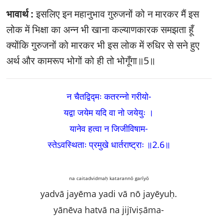
भावार्थ :
इसलिए इन महानुभाव गुरुजनों को न मारकर मैं इस
लोक में भिक्षा का अन्न भी खाना कल्याणकारक समझता हूँ
क्योंकि गुरुजनों को मारकर भी इस लोक में रुधिर से सने हुए
अर्थ और कामरूप भोगों को ही तो भोगूँगा॥5॥
न चैतद्विद्मः कतरन्नो गरीयो-
यद्वा जयेम यदि वा नो जयेयुः ।
यानेव हत्वा न जिजीविषाम-
स्तेऽवस्थिताः प्रमुखे धार्तराष्ट्राः ॥2.6
॥
na caitadvidmaḥ katarannō garīyō
yadvā jayēma yadi vā nō jayēyuḥ.
yānēva hatvā na jijīviṣāma-