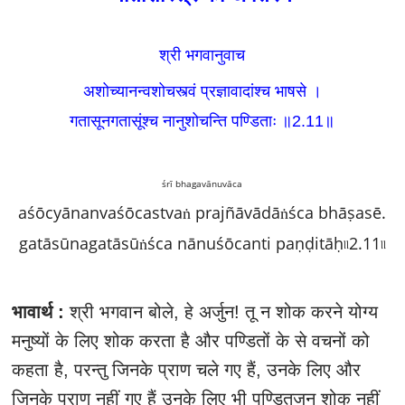
श्री भगवानुवाच
अशोच्यानन्वशोचस्त्वं प्रज्ञावादांश्च भाषसे ।
गतासूनगतासूंश्च नानुशोचन्ति पण्डिताः ॥2.11
॥
śrī bhagavānuvāca
aśōcyānanvaśōcastvaṅ prajñāvādāṅśca bhāṣasē.
gatāsūnagatāsūṅśca nānuśōcanti paṇḍitāḥ৷৷2.11৷৷
भावार्थ :
श्री भगवान बोले, हे अर्जुन! तू न शोक करने योग्य
मनुष्यों के लिए शोक करता है और पण्डितों के से वचनों को
कहता है, परन्तु जिनके प्राण चले गए हैं, उनके लिए और
जिनके प्राण नहीं गए हैं उनके लिए भी पण्डितजन शोक नहीं