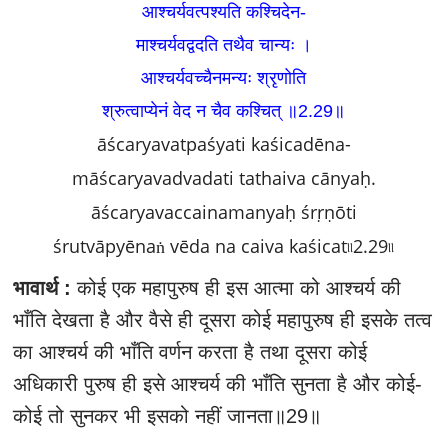
आश्चर्यवत्पश्यति कश्चिदेन-
माश्चर्यवद्वदति तथैव चान्यः ।
आश्चर्यवच्चैनमन्यः श्रृणोति
श्रुत्वाप्येनं वेद न चैव कश्चित्‌ ॥2.29॥
āścaryavatpaśyati kaśicadēna-
māścaryavadvadati tathaiva cānyaḥ.
āścaryavaccainamanyaḥ śrṛṇōti
śrutvāpyēnaṅ vēda na caiva kaśicat৷৷2.29৷৷
भावार्थ :
कोई एक महापुरुष ही इस आत्मा को आश्चर्य की
भाँति देखता है और वैसे ही दूसरा कोई महापुरुष ही इसके तत्व
का आश्चर्य की भाँति वर्णन करता है तथा दूसरा कोई
अधिकारी पुरुष ही इसे आश्चर्य की भाँति सुनता है और कोई-
कोई तो सुनकर भी इसको नहीं जानता॥29॥