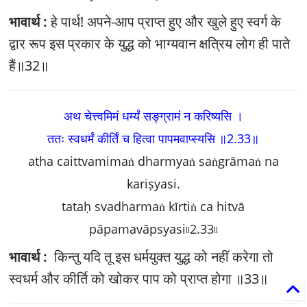
भावार्थ :
हे पार्थ! अपने-आप प्राप्त हुए और खुले हुए स्वर्ग के
द्वार रूप इस प्रकार के युद्ध को भाग्यवान क्षत्रिय लोग ही पाते
हैं॥32॥
अथ चेत्त्वमिमं धर्म्यं सङ्‍ग्रामं न करिष्यसि ।
ततः स्वधर्मं कीर्तिं च हित्वा पापमवाप्स्यसि ॥2.33॥
atha caittvamimaṅ dharmyaṅ saṅgrāmaṅ na
kariṣyasi.
tataḥ svadharmaṅ kīrtiṅ ca hitvā
pāpamavāpsyasi৷৷2.33৷৷
भावार्थ :
किन्तु यदि तू इस धर्मयुक्त युद्ध को नहीं करेगा तो
स्वधर्म और कीर्ति को खोकर पाप को प्राप्त होगा ॥33॥