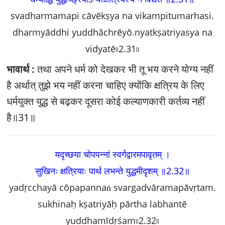
svadharmamapi cāvēkṣya na vikampitumarhasi.
dharmyāddhi yuddhāchrēyō.nyatkṣatriyasya na
vidyatē৷৷2.31৷৷
भावार्थ :
तथा अपने धर्म को देखकर भी तू भय करने योग्य नहीं
है अर्थात्‌ तुझे भय नहीं करना चाहिए क्योंकि क्षत्रिय के लिए
धर्मयुक्त युद्ध से बढ़कर दूसरा कोई कल्याणकारी कर्तव्य नहीं
है॥31॥
यदृच्छया चोपपन्नां स्वर्गद्वारमपावृतम्‌ ।
सुखिनः क्षत्रियाः पार्थ लभन्ते युद्धमीदृशम्‌ ॥2.32॥
yadṛcchayā cōpapannaṅ svargadvāramapāvṛtam.
sukhinaḥ kṣatriyāḥ pārtha labhantē
yuddhamīdṛśam৷৷2.32৷৷