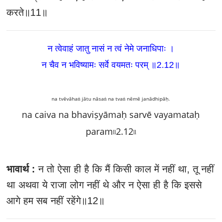
करते॥11॥
न त्वेवाहं जातु नासं न त्वं नेमे जनाधिपाः ।
न चैव न भविष्यामः सर्वे वयमतः परम्‌ ॥2.12
॥
na tvēvāhaṅ jātu nāsaṅ na tvaṅ nēmē janādhipāḥ.
na caiva na bhaviṣyāmaḥ sarvē vayamataḥ
param৷৷2.12৷৷
भावार्थ :
न तो ऐसा ही है कि मैं किसी काल में नहीं था, तू नहीं
था अथवा ये राजा लोग नहीं थे और न ऐसा ही है कि इससे
आगे हम सब नहीं रहेंगे॥12॥