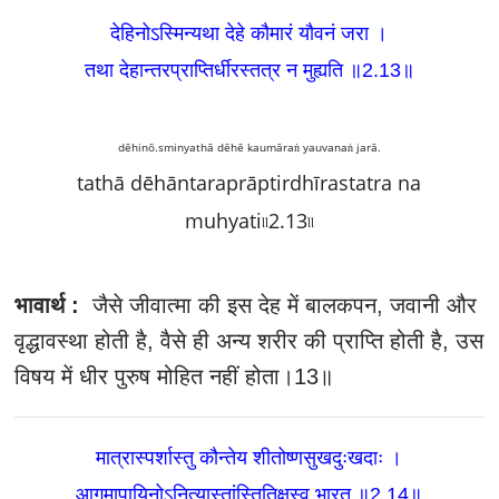
देहिनोऽस्मिन्यथा देहे कौमारं यौवनं जरा ।
तथा देहान्तरप्राप्तिर्धीरस्तत्र न मुह्यति ॥2.13
॥
dēhinō.sminyathā dēhē kaumāraṅ yauvanaṅ jarā.
tathā dēhāntaraprāptirdhīrastatra na
muhyati৷৷2.13৷৷
भावार्थ :
जैसे जीवात्मा की इस देह में बालकपन, जवानी और
वृद्धावस्था होती है, वैसे ही अन्य शरीर की प्राप्ति होती है, उस
विषय में धीर पुरुष मोहित नहीं होता।13॥
मात्रास्पर्शास्तु कौन्तेय शीतोष्णसुखदुःखदाः ।
आगमापायिनोऽनित्यास्तांस्तितिक्षस्व भारत ॥2.14
॥