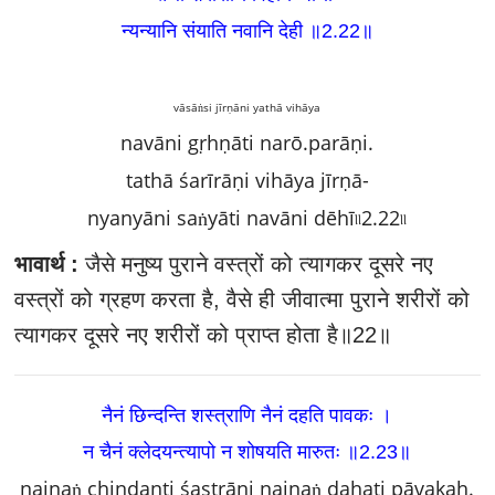
न्यन्यानि संयाति नवानि देही ॥2.22
॥
vāsāṅsi jīrṇāni yathā vihāya
navāni gṛhṇāti narō.parāṇi.
tathā śarīrāṇi vihāya jīrṇā-
nyanyāni saṅyāti navāni dēhī৷৷2.22৷৷
भावार्थ :
जैसे मनुष्य पुराने वस्त्रों को त्यागकर दूसरे नए
वस्त्रों को ग्रहण करता है, वैसे ही जीवात्मा पुराने शरीरों को
त्यागकर दूसरे नए शरीरों को प्राप्त होता है॥22॥
नैनं छिन्दन्ति शस्त्राणि नैनं दहति पावकः ।
न चैनं क्लेदयन्त्यापो न शोषयति मारुतः ॥2.23
॥
nainaṅ chindanti śastrāṇi nainaṅ dahati pāvakaḥ.