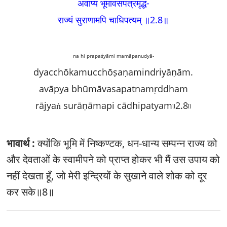
अवाप्य भूमावसपत्रमृद्धं-
राज्यं सुराणामपि चाधिपत्यम्‌ ॥2.8
॥
na hi prapaśyāmi mamāpanudyā-
dyacchōkamucchōṣaṇamindriyāṇām.
avāpya bhūmāvasapatnamṛddham
rājyaṅ surāṇāmapi cādhipatyam৷৷2.8৷৷
भावार्थ :
क्योंकि भूमि में निष्कण्टक, धन-धान्य सम्पन्न राज्य को
और देवताओं के स्वामीपने को प्राप्त होकर भी मैं उस उपाय को
नहीं देखता हूँ, जो मेरी इन्द्रियों के सुखाने वाले शोक को दूर
कर सके॥8॥