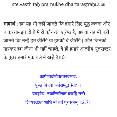
stē.vasthitāḥ pramukhē dhārtarāṣṭrāḥ৷৷2.6৷৷
भावार्थ :
हम यह भी नहीं जानते कि हमारे लिए युद्ध करना और
न करना- इन दोनों में से कौन-सा श्रेष्ठ है, अथवा यह भी नहीं
जानते कि उन्हें हम जीतेंगे या हमको वे जीतेंगे। और जिनको
मारकर हम जीना भी नहीं चाहते, वे ही हमारे आत्मीय धृतराष्ट्र
के पुत्र हमारे मुकाबले में खड़े हैं॥6॥
कार्पण्यदोषोपहतस्वभावः
पृच्छामि त्वां धर्मसम्मूढचेताः ।
यच्छ्रेयः स्यान्निश्चितं ब्रूहि तन्मे
शिष्यस्तेऽहं शाधि मां त्वां प्रपन्नम्‌ ॥2.7
॥