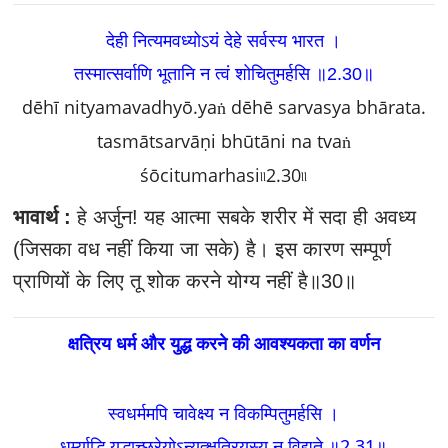
देही नित्यमवध्योऽयं देहे सर्वस्य भारत ।
तस्मात्सर्वाणि भूतानि न त्वं शोचितुमर्हसि ॥2.30॥
dēhī nityamavadhyō.yaṅ dēhē sarvasya bhārata.
tasmātsarvāṇi bhūtāni na tvaṅ
śōcitumarhasi৷৷2.30৷৷
भावार्थ :
हे अर्जुन! यह आत्मा सबके शरीर में सदा ही अवध्य
(जिसका वध नहीं किया जा सके) है। इस कारण सम्पूर्ण
प्राणियों के लिए तू शोक करने योग्य नहीं है॥30॥
क्षत्रिय धर्म और युद्ध करने की आवश्यकता का वर्णन
स्वधर्ममपि चावेक्ष्य न विकम्पितुमर्हसि ।
धर्म्याद्धि युद्धाच्छ्रेयोऽन्यत्क्षत्रियस्य न विद्यते ॥2.31॥