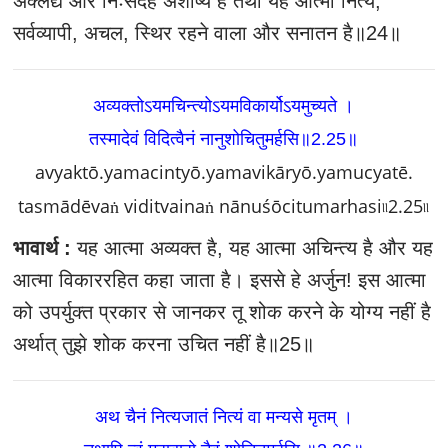
अक्लेद्य और निःसंदेह अशोष्य है तथा यह आत्मा नित्य,
सर्वव्यापी, अचल, स्थिर रहने वाला और सनातन है॥24॥
अव्यक्तोऽयमचिन्त्योऽयमविकार्योऽयमुच्यते ।
तस्मादेवं विदित्वैनं नानुशोचितुमर्हसि॥2.25॥
avyaktō.yamacintyō.yamavikāryō.yamucyatē.
tasmādēvaṅ viditvainaṅ nānuśōcitumarhasi৷৷2.25৷৷
भावार्थ :
यह आत्मा अव्यक्त है, यह आत्मा अचिन्त्य है और यह
आत्मा विकाररहित कहा जाता है। इससे हे अर्जुन! इस आत्मा
को उपर्युक्त प्रकार से जानकर तू शोक करने के योग्य नहीं है
अर्थात्‌ तुझे शोक करना उचित नहीं है॥25॥
अथ चैनं नित्यजातं नित्यं वा मन्यसे मृतम्‌ ।