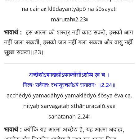
na cainaṅ klēdayantyāpō na śōṣayati
mārutaḥ৷৷2.23৷৷
भावार्थ :
इस आत्मा को शस्त्र नहीं काट सकते, इसको आग
नहीं जला सकती, इसको जल नहीं गला सकता और वायु नहीं
सुखा सकता॥23॥
अच्छेद्योऽयमदाह्योऽयमक्लेद्योऽशोष्य एव च ।
नित्यः सर्वगतः स्थाणुरचलोऽयं सनातनः ॥2.24
॥
acchēdyō.yamadāhyō.yamaklēdyō.śōṣya ēva ca.
nityaḥ sarvagataḥ sthāṇuracalō.yaṅ
sanātanaḥ৷৷2.24৷৷
भावार्थ :
क्योंकि यह आत्मा अच्छेद्य है, यह आत्मा अदाह्य,