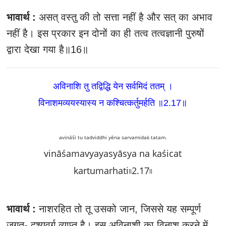
भावार्थ :
असत्‌ वस्तु की तो सत्ता नहीं है और सत्‌ का अभाव
नहीं है। इस प्रकार इन दोनों का ही तत्व तत्वज्ञानी पुरुषों
द्वारा देखा गया है॥16॥
अविनाशि तु तद्विद्धि येन सर्वमिदं ततम्‌ ।
विनाशमव्ययस्यास्य न कश्चित्कर्तुमर्हति ॥2.17
॥
avināśi tu tadviddhi yēna sarvamidaṅ tatam.
vināśamavyayasyāsya na kaśicat
kartumarhati৷৷2.17৷৷
भावार्थ :
नाशरहित तो तू उसको जान, जिससे यह सम्पूर्ण
जगत्‌- दृश्यवर्ग व्याप्त है। इस अविनाशी का विनाश करने में