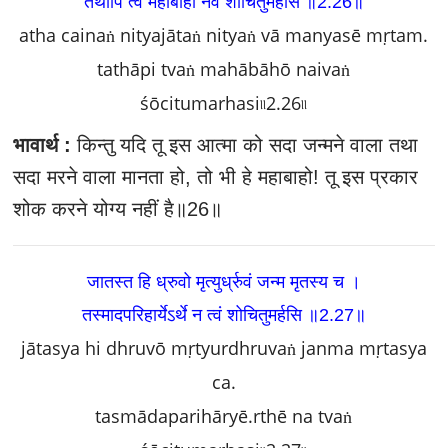
तथापि त्वं महाबाहो नैवं शोचितुमर्हसि ॥2.26॥
atha cainaṅ nityajātaṅ nityaṅ vā manyasē mṛtam.
tathāpi tvaṅ mahābāhō naivaṅ
śōcitumarhasi৷৷2.26৷৷
भावार्थ :
किन्तु यदि तू इस आत्मा को सदा जन्मने वाला तथा
सदा मरने वाला मानता हो, तो भी हे महाबाहो! तू इस प्रकार
शोक करने योग्य नहीं है॥26॥
जातस्त हि ध्रुवो मृत्युर्ध्रुवं जन्म मृतस्य च ।
तस्मादपरिहार्येऽर्थे न त्वं शोचितुमर्हसि ॥2.27॥
jātasya hi dhruvō mṛtyurdhruvaṅ janma mṛtasya
ca.
tasmādaparihāryē.rthē na tvaṅ