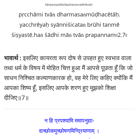
kārpaṇyadōṣōpahatasvabhāvaḥ
pṛcchāmi tvāṅ dharmasaṅmūḍhacētāḥ.
yacchrēyaḥ syānniśicataṅ brūhi tanmē
śiṣyastē.haṅ śādhi māṅ tvāṅ prapannam৷৷2.7৷৷
भावार्थ :
इसलिए कायरता रूप दोष से उपहत हुए स्वभाव वाला
तथा धर्म के विषय में मोहित चित्त हुआ मैं आपसे पूछता हूँ कि जो
साधन निश्चित कल्याणकारक हो, वह मेरे लिए कहिए क्योंकि मैं
आपका शिष्य हूँ, इसलिए आपके शरण हुए मुझको शिक्षा
दीजिए॥7॥
न हि प्रपश्यामि ममापनुद्या-
द्यच्छोकमुच्छोषणमिन्द्रियाणाम्‌ ।