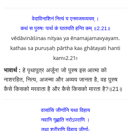
वेदाविनाशिनं नित्यं य एनमजमव्ययम्‌ ।
कथं स पुरुषः पार्थ कं घातयति हन्ति कम्‌ ॥2.21
॥
vēdāvināśinaṅ nityaṅ ya ēnamajamavyayam.
kathaṅ sa puruṣaḥ pārtha kaṅ ghātayati hanti
kam৷৷2.21৷৷
भावार्थ :
हे पृथापुत्र अर्जुन! जो पुरुष इस आत्मा को
नाशरहित, नित्य, अजन्मा और अव्यय जानता है, वह पुरुष
कैसे किसको मरवाता है और कैसे किसको मारता है?॥21॥
वासांसि जीर्णानि यथा विहाय
नवानि गृह्णाति नरोऽपराणि ।
तथा शरीराणि विहाय जीर्णा-