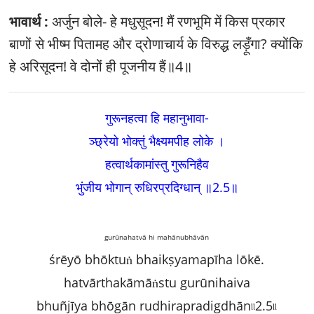
भावार्थ :
अर्जुन बोले- हे मधुसूदन! मैं रणभूमि में किस प्रकार
बाणों से भीष्म पितामह और द्रोणाचार्य के विरुद्ध लड़ूँगा? क्योंकि
हे अरिसूदन! वे दोनों ही पूजनीय हैं॥4॥
गुरूनहत्वा हि महानुभावा-
ञ्छ्रेयो भोक्तुं भैक्ष्यमपीह लोके ।
हत्वार्थकामांस्तु गुरूनिहैव
भुंजीय भोगान्‌ रुधिरप्रदिग्धान्‌ ॥2.5
॥
gurūnahatvā hi mahānubhāvān
śrēyō bhōktuṅ bhaikṣyamapīha lōkē.
hatvārthakāmāṅstu gurūnihaiva
bhuñjīya bhōgān rudhirapradigdhān৷৷2.5৷৷