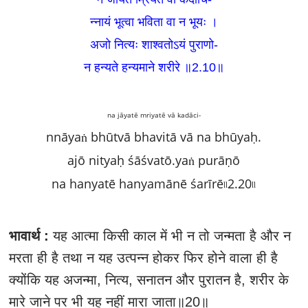
न्नायं भूत्वा भविता वा न भूयः ।
अजो नित्यः शाश्वतोऽयं पुराणो-
न हन्यते हन्यमाने शरीरे ॥2.10
॥
na jāyatē mriyatē vā kadāci-
nnāyaṅ bhūtvā bhavitā vā na bhūyaḥ.
ajō nityaḥ śāśvatō.yaṅ purāṇō
na hanyatē hanyamānē śarīrē৷৷2.20৷৷
भावार्थ :
यह आत्मा किसी काल में भी न तो जन्मता है और न
मरता ही है तथा न यह उत्पन्न होकर फिर होने वाला ही है
क्योंकि यह अजन्मा, नित्य, सनातन और पुरातन है, शरीर के
मारे जाने पर भी यह नहीं मारा जाता॥20॥