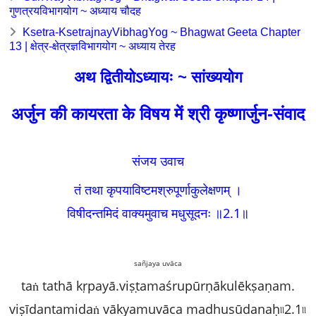
गुणत्रयविभागयोग ~ अध्याय चौदह
Ksetra-KsetrajnayVibhagYog ~ Bhagwat Geeta Chapter
13 | क्षेत्र-क्षेत्रज्ञविभागयोग ~ अध्याय तेरह
अथ द्वितीयोऽध्यायः ~ सांख्ययोग
अर्जुन की कायरता के विषय में श्री कृष्णार्जुन-संवाद
संजय उवाच
तं तथा कृपयाविष्टमश्रुपूर्णाकुलेक्षणम्‌ ।
विषीदन्तमिदं वाक्यमुवाच मधुसूदनः ॥2.1
॥
sañjaya uvāca
taṅ tathā kṛpayā.viṣṭamaśrupūrṇākulēkṣaṇam.
viṣīdantamidaṅ vākyamuvāca madhusūdanaḥ৷৷2.1৷৷