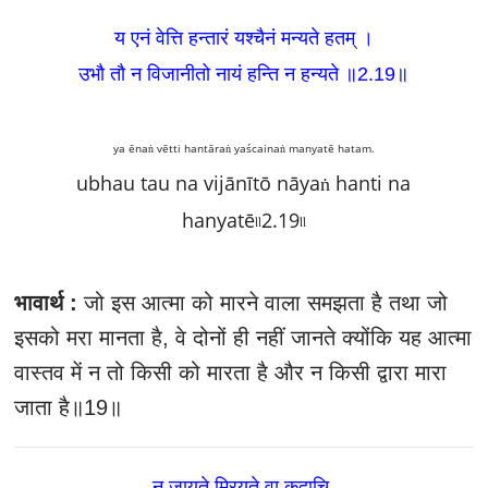
य एनं वेत्ति हन्तारं यश्चैनं मन्यते हतम्‌ ।
उभौ तौ न विजानीतो नायं हन्ति न हन्यते ॥2.19
॥
ya ēnaṅ vētti hantāraṅ yaścainaṅ manyatē hatam.
ubhau tau na vijānītō nāyaṅ hanti na
hanyatē৷৷2.19৷৷
भावार्थ :
जो इस आत्मा को मारने वाला समझता है तथा जो
इसको मरा मानता है, वे दोनों ही नहीं जानते क्योंकि यह आत्मा
वास्तव में न तो किसी को मारता है और न किसी द्वारा मारा
जाता है॥19॥
न जायते म्रियते वा कदाचि-