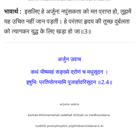
भावार्थ :
इसलिए हे अर्जुन! नपुंसकता को मत प्राप्त हो, तुझमें
यह उचित नहीं जान पड़ती। हे परंतप! हृदय की तुच्छ दुर्बलता
को त्यागकर युद्ध के लिए खड़ा हो जा॥3॥
अर्जुन उवाच
कथं भीष्ममहं सङ्‍ख्ये द्रोणं च मधुसूदन ।
इषुभिः प्रतियोत्स्यामि पूजार्हावरिसूदन ॥2.4
॥
arjuna uvāca
kathaṅ bhīṣmamahaṅ saṅkhyē drōṇaṅ ca madhusūdana.
iṣubhiḥ pratiyōtsyāmi pūjārhāvarisūdana৷৷2.4৷৷