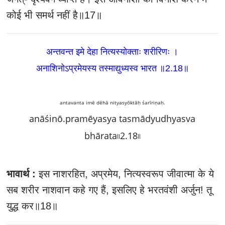
कोई भी समर्थ नहीं है॥17॥
अन्तवन्त इमे देहा नित्यस्योक्ताः शरीरिणः ।
अनाशिनोऽप्रमेयस्य तस्माद्युध्यस्व भारत ॥2.18
॥
antavanta imē dēhā nityasyōktāḥ śarīriṇaḥ.
anāśinō.pramēyasya tasmādyudhyasva
bhārata৷৷2.18৷৷
भावार्थ :
इस नाशरहित, अप्रमेय, नित्यस्वरूप जीवात्मा के ये
सब शरीर नाशवान कहे गए हैं, इसलिए हे भरतवंशी अर्जुन! तू
युद्ध कर॥18॥