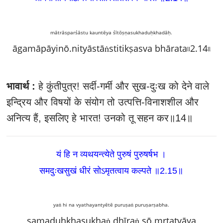
mātrāsparśāstu kauntēya śītōṣṇasukhaduḥkhadāḥ.
āgamāpāyinō.nityāstāṅstitikṣasva bhārata৷৷2.14৷৷
भावार्थ :
हे कुंतीपुत्र! सर्दी-गर्मी और सुख-दुःख को देने वाले
इन्द्रिय और विषयों के संयोग तो उत्पत्ति-विनाशशील और
अनित्य हैं, इसलिए हे भारत! उनको तू सहन कर॥14॥
यं हि न व्यथयन्त्येते पुरुषं पुरुषर्षभ ।
समदुःखसुखं धीरं सोऽमृतत्वाय कल्पते ॥2.15
॥
yaṅ hi na vyathayantyētē puruṣaṅ puruṣarṣabha.
samaduḥkhasukhaṅ dhīraṅ sō.mṛtatvāya