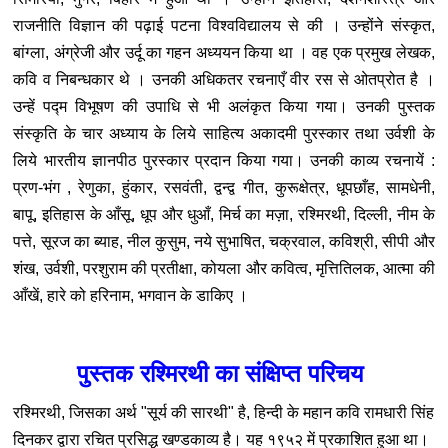
राजनीति विज्ञान की पढ़ाई पटना विश्वविद्यालय से की । उन्होंने संस्कृत,
बांग्ला, अंग्रेजी और उर्दू का गहन अध्ययन किया था । वह एक प्रमुख लेखक,
कवि व निबन्धकार थे । उनकी अधिकतर रचनाएँ वीर रस से ओतप्रोत है ।
उन्हें पद्म विभूषण की उपाधि से भी अलंकृत किया गया। उनकी पुस्तक
संस्कृति के चार अध्याय के लिये साहित्य अकादमी पुरस्कार तथा उर्वशी के
लिये भारतीय ज्ञानपीठ पुरस्कार प्रदान किया गया। उनकी काव्य रचनायें :
प्रण-भंग , रेणुका, हुंकार, रसवंती, द्वन्द्व गीत, कुरूक्षेत्र, धूपछाँह, सामधेनी,
बापू, इतिहास के आँसू, धूप और धुआँ, मिर्च का मज़ा, रश्मिरथी, दिल्ली, नीम के
पत्ते, सूरज का ब्याह, नील कुसुम, नये सुभाषित, चक्रवाल, कविश्री, सीपी और
शंख, उर्वशी, परशुराम की प्रतीक्षा, कोयला और कवित्व, मृत्तितिलक, आत्मा की
आँखें, हारे को हरिनाम, भगवान के डाकिए ।
पुस्तक रश्मिरथी का संक्षिप्त परिचय
रश्मिरथी, जिसका अर्थ "सूर्य की सारथी" है, हिन्दी के महान कवि रामधारी सिंह
दिनकर द्वारा रचित प्रसिद्ध खण्डकाव्य है। यह १९५२ में प्रकाशित हुआ था।