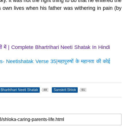
sky.
It was not the right thing to do
that he entered the
s own lives
when his father was withering in pain (by
ग्रेजी में | Complete Bhartrihari Neeti Shatak In Hindi
s- Neetishatak Verse 35|महापुरुषों के महानता की कोई
Bhartrihari Neeti Shatak
Sanskrit Shlok
48
91