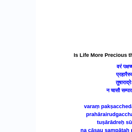
Is Life More Precious 
वरं पक्ष
प्रहारैरुद
तुषाराद्
न चासौ सम्पात
varaṃ pakṣacched
prahārairudgacch
tuṣārādreḥ sū
na cāsau sampātaḥ p