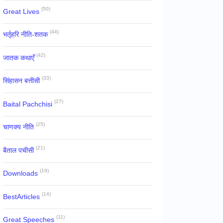
(50)
Great Lives
(44)
भर्तृहरि नीति-शतक
(42)
जातक कथाएँ
(33)
सिंहासन बत्तीसी
(27)
Baital Pachchisi
(25)
चाणक्य नीति
(21)
बैताल पचीसी
(19)
Downloads
(14)
BestArticles
(11)
Great Speeches