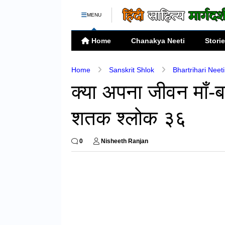
MENU
Home
Chanakya Neeti
Stori
Home
Sanskrit Shlok
Bhartrihari Neet
क्या अपना जीवन माँ-ब
शतक श्लोक ३६
0
Nisheeth Ranjan