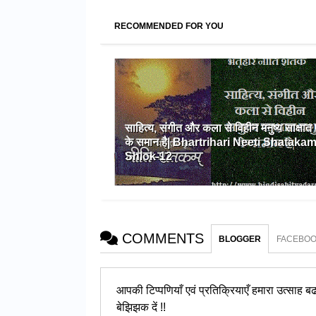
RECOMMENDED FOR YOU
साहित्य, संगीत और कला से विहीन मनुष्य साक्षात 
के समान है| Bhartrihari Neeti Shatakam
Shlok-12
COMMENTS
BLOGGER
FACEBO
आपकी टिप्पणियाँ एवं प्रतिक्रियाएँ हमारा उत्साह बढात
बेझिझक दें !!