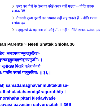
उम्र का वीरों के तेज पर कोई असर नहीं पड़ता ~ नीति शतक
श्लोक 38
तेजस्वी पुरुष दूसरों का अपमान नहीं सह सकते हैं ~ नीति शतक
श्लोक ३७
महापुरुषों के महानता की कोई सीमा नहीं ~ नीति शतक श्लोक ३५
than Parents ~ Neeti Shatak Shloka 36
च्छेदः समदमघवन्मुक्तकुलिश-
्गच्छद्बहुलदहनोद्गारगुरुभिः ।
रेः सूनोरहह पितरि क्लेशविवशे
ः पयसि पयसां पत्युरुचितः ॥ ३६॥
aḥ samadamaghavanmuktakuliśa-
adbahuladahanodgāragurubhiḥ ।
norahaha pitari kleśavivaśe
ayasi payasāṃ patyurucitaḥ ॥ 36॥