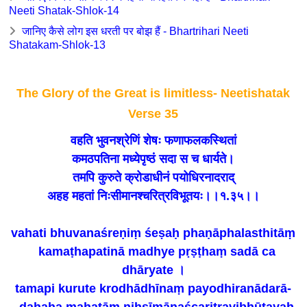
Neeti Shatak-Shlok-14
जानिए कैसे लोग इस धरती पर बोझ हैं - Bhartrihari Neeti
Shatakam-Shlok-13
The Glory of the Great is limitless- Neetishatak
Verse 35
वहति भुवनश्रेणिं शेषः फणाफलकस्थितां
कमठपतिना मध्येपृष्ठं सदा स च धार्यते।
तमपि कुरुते क्रोडाधीनं पयोधिरनादराद्
अहह महतां निःसीमानश्चरित्रविभूतयः।।१.३५।।
vahati bhuvanaśreṇiṃ śeṣaḥ phaṇāphalasthitāṃ
kamaṭhapatinā madhye pṛṣṭhaṃ sadā ca
dhāryate ।
tamapi kurute krodhādhīnaṃ payodhiranādarā-