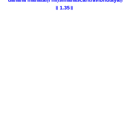
dahaha mahatāṃ niḥsīmānaścaritravibhūtayaḥ
॥ 1.35॥