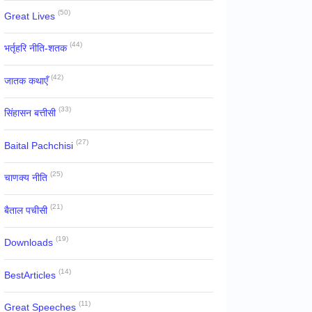
(50)
Great Lives
(44)
भर्तृहरि नीति-शतक
(42)
जातक कथाएँ
(33)
सिंहासन बत्तीसी
(27)
Baital Pachchisi
(25)
चाणक्य नीति
(21)
बैताल पचीसी
(19)
Downloads
(14)
BestArticles
(11)
Great Speeches