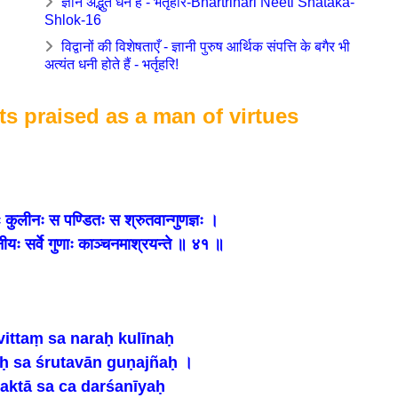
ज्ञान अद्भुत धन है - भर्तृहरि-Bhartrihari Neeti Shataka-
Shlok-16
विद्वानों की विशेषताएँ - ज्ञानी पुरुष आर्थिक संपत्ति के बगैर भी
अत्यंत धनी होते हैं - भर्तृहरि!
ts praised as a man of virtues
रः कुलीनः स पण्डितः स श्रुतवान्गुणज्ञः ।
ीयः सर्वे गुणाः काञ्चनमाश्रयन्ते ॥ ४१ ॥
vittaṃ sa naraḥ kulīnaḥ
ḥ sa śrutavān guṇajñaḥ ।
vaktā sa ca darśanīyaḥ