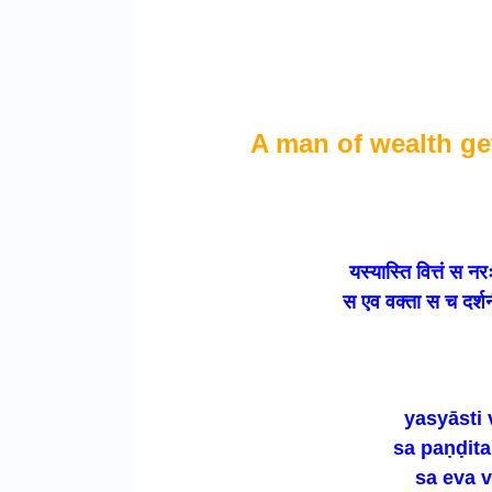
A man of wealth ge
यस्यास्ति वित्तं स न
स एव वक्ता स च दर्शन
yasyāsti 
sa paṇḍita
sa eva 