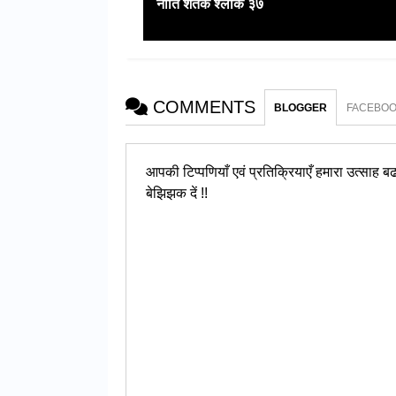
नीति शतक श्लोक ३७
COMMENTS
BLOGGER
FACEBO
आपकी टिप्पणियाँ एवं प्रतिक्रियाएँ हमारा उत्साह बढात
बेझिझक दें !!