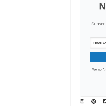
N
Subscri
We won't 