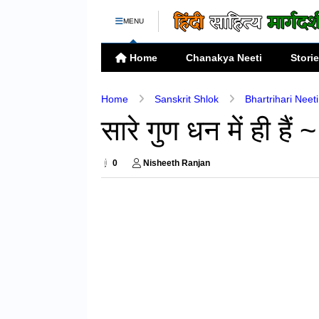
MENU
Home
Chanakya Neeti
Stori
Home
Sanskrit Shlok
Bhartrihari Neet
सारे गुण धन में ही ह
0
Nisheeth Ranjan